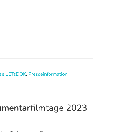
sse LETsDOK
,
Presseinformation
,
entarfilmtage 2023