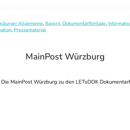
sburger Allgemeine
,
Bayern
,
Dokumentarfilmtage
,
Informati
mation
,
Pressematerial
MainPost Würzburg
Die MainPost Würzburg zu den LETsDOK Dokumentarf