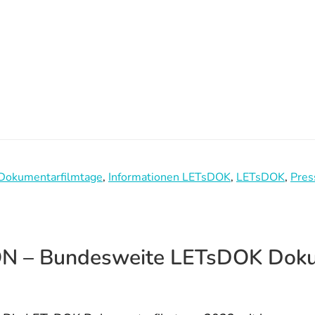
Dokumentarfilmtage
,
Informationen LETsDOK
,
LETsDOK
,
Pre
 – Bundesweite LETsDOK Dokum