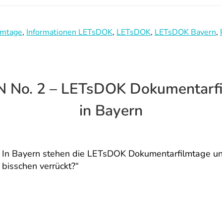
lmtage
,
Informationen LETsDOK
,
LETsDOK
,
LETsDOK Bayern
,
o. 2 – LETsDOK Dokumentarfil
in Bayern
In Bayern stehen die LETsDOK Dokumentarfilmtage unte
bisschen verrückt?“