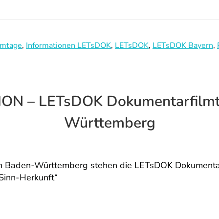
lmtage
,
Informationen LETsDOK
,
LETsDOK
,
LETsDOK Bayern
,
N – LETsDOK Dokumentarfilmta
Württemberg
n Baden-Württemberg stehen die LETsDOK Dokumentar
Sinn-Herkunft“