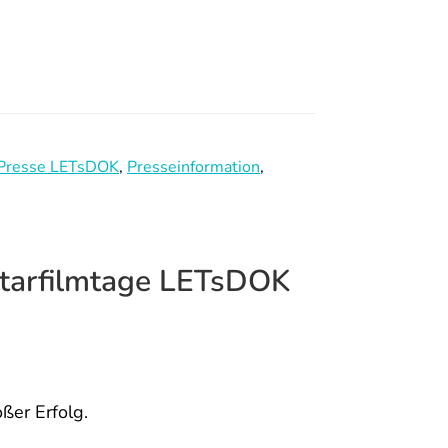
Presse LETsDOK
,
Presseinformation
,
arfilmtage LETsDOK
er Erfolg.