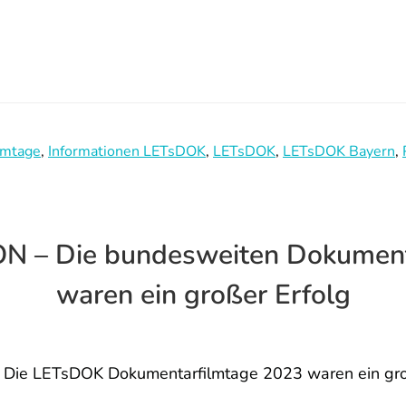
lmtage
,
Informationen LETsDOK
,
LETsDOK
,
LETsDOK Bayern
,
 – Die bundesweiten Dokument
waren ein großer Erfolg
Die LETsDOK Dokumentarfilmtage 2023 waren ein groß