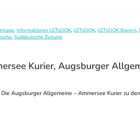
lmtage
,
Informationen LETsDOK
,
LETsDOK
,
LETsDOK Bayern
,
tsche
,
Süddeutsche Zeitung
rsee Kurier, Augsburger Allge
Die Augsburger Allgemeine – Ammersee Kurier zu d