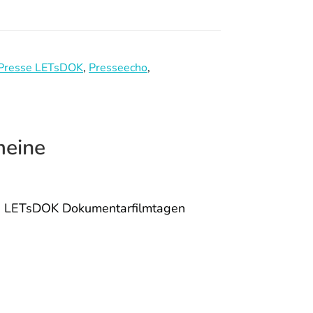
Presse LETsDOK
,
Presseecho
,
meine
en LETsDOK Dokumentarfilmtagen