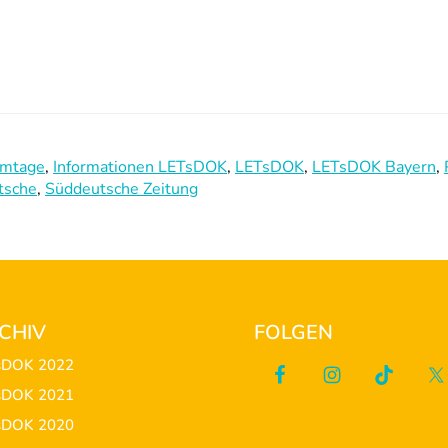
lmtage
,
Informationen LETsDOK
,
LETsDOK
,
LETsDOK Bayern
,
tsche
,
Süddeutsche Zeitung
CHIV
FOLGEN
sDOK 2022
sDOK 2021
sDOK 2020