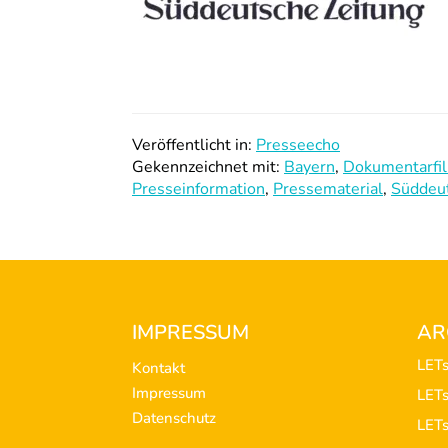
Veröffentlicht in:
Presseecho
Gekennzeichnet mit:
Bayern
,
Dokumentarfi
Presseinformation
,
Pressematerial
,
Süddeu
Footer
IMPRESSUM
AR
LET
Kontakt
Impressum
LET
Datenschutz
LET