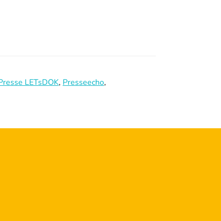
Presse LETsDOK
,
Presseecho
,