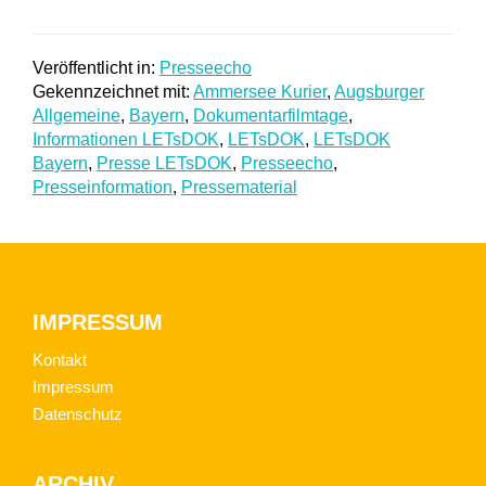
Veröffentlicht in:
Presseecho
Gekennzeichnet mit:
Ammersee Kurier
,
Augsburger
Allgemeine
,
Bayern
,
Dokumentarfilmtage
,
Informationen LETsDOK
,
LETsDOK
,
LETsDOK
Bayern
,
Presse LETsDOK
,
Presseecho
,
Presseinformation
,
Pressematerial
Footer
IMPRESSUM
Kontakt
Impressum
Datenschutz
ARCHIV