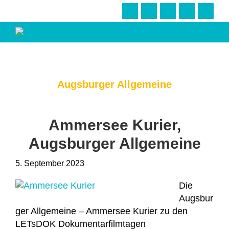
Zur
Skip
Zur
Hauptnavigation
to
Fußzeile
springen
main
springen
content
LETsDOK
Bundesweite
Dokumentarfilmtage
2023
Augsburger Allgemeine
Ammersee Kurier,
Augsburger Allgemeine
5. September 2023
Die
Augsbur
ger Allgemeine – Ammersee Kurier zu den
LETsDOK Dokumentarfilmtagen