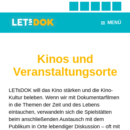
Skip
Zur
to
Fußzeile
main
springen
MENÜ
content
LETsDOK
Bundesweite
Dokumentarfilmtage
2023
Kinos und
Veranstaltungsorte
LETsDOK will das Kino stärken und die Kino-
Kultur beleben. Wenn wir mit Dokumentarfilmen
in die Themen der Zeit und des Lebens
eintauchen, verwandeln sich die Spielstätten
beim anschließenden Austausch mit dem
Publikum in Orte lebendiger Diskussion – oft mit