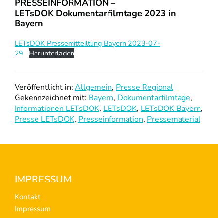
PRESSEINFORMATION –
LETsDOK Dokumentarfilmtage 2023 in
Bayern
LETsDOK Pressemitteiltung Bayern 2023-07-
29
Herunterladen
Veröffentlicht in:
Allgemein
,
Presse Regional
Gekennzeichnet mit:
Bayern
,
Dokumentarfilmtage
,
Informationen LETsDOK
,
LETsDOK
,
LETsDOK Bayern
,
Presse LETsDOK
,
Presseinformation
,
Pressematerial
Footer
IMPRESSUM
Kontakt
Impressum