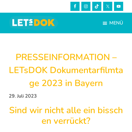
Skip
Zur
to
Fußzeile
main
springen
MENÜ
content
LETsDOK
Bundesweite
Dokumentarfilmtage
2023
PRESSEINFORMATION –
LETsDOK Dokumentarfilmta
ge 2023 in Bayern
29. Juli 2023
Sind wir nicht alle ein bissch
en verrückt?