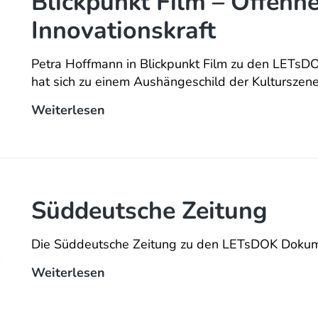
Blickpunkt Film – Offenhe
Innovationskraft
Petra Hoffmann in Blickpunkt Film zu den LETs
hat sich zu einem Aushängeschild der Kulturszen
Blickpunkt
Weiterlesen
Film
–
Offenheit
und
Innovationskraft
Süddeutsche Zeitung
Die Süddeutsche Zeitung zu den LETsDOK Dokum
Süddeutsche
Weiterlesen
Zeitung