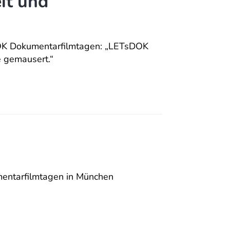
it und
DOK Dokumentarfilmtagen: „LETsDOK
e gemausert.“
entarfilmtagen in München