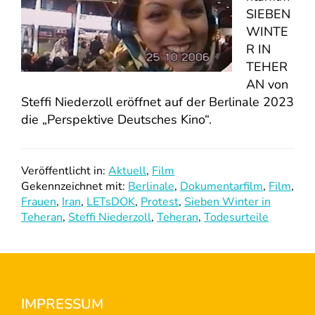
SIEBEN
WINTE
R IN
TEHER
AN von
Steffi Niederzoll eröffnet auf der Berlinale 2023
die „Perspektive Deutsches Kino“.
Veröffentlicht in:
Aktuell
,
Film
Gekennzeichnet mit:
Berlinale
,
Dokumentarfilm
,
Film
,
Frauen
,
Iran
,
LETsDOK
,
Protest
,
Sieben Winter in
Teheran
,
Steffi Niederzoll
,
Teheran
,
Todesurteile
Footer
IMPRESSUM