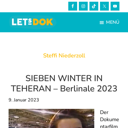
Skip
Zur
to
Fußzeile
main
springen
MENÜ
content
LETsDOK
Bundesweite
Dokumentarfilmtage
2023
Steffi Niederzoll
SIEBEN WINTER IN
TEHERAN – Berlinale 2023
9. Januar 2023
Der
Dokume
ntarfilm