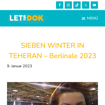
Skip
Zur
to
Fußzeile
main
springen
MENÜ
content
LETsDOK
Bundesweite
Dokumentarfilmtage
2023
SIEBEN WINTER IN
TEHERAN – Berlinale 2023
9. Januar 2023