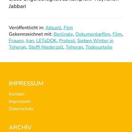
Jabbari
Veröffentlicht in:
Aktuell
,
Film
Gekennzeichnet mit:
Berlinale
,
Dokumentarfilm
,
Film
,
Frauen
,
Iran
,
LETsDOK
,
Protest
,
Sieben Winter in
Teheran
,
Steffi Niederzoll
,
Teheran
,
Todesurteile
Footer
IMPRESSUM
Kontakt
Impressum
Datenschutz
ARCHIV