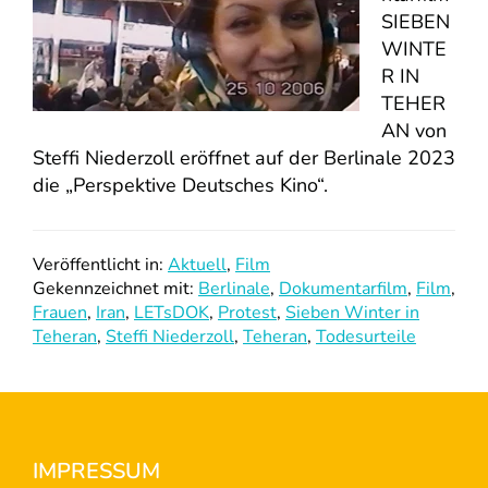
SIEBEN
WINTE
R IN
TEHER
AN von
Steffi Niederzoll eröffnet auf der Berlinale 2023
die „Perspektive Deutsches Kino“.
Veröffentlicht in:
Aktuell
,
Film
Gekennzeichnet mit:
Berlinale
,
Dokumentarfilm
,
Film
,
Frauen
,
Iran
,
LETsDOK
,
Protest
,
Sieben Winter in
Teheran
,
Steffi Niederzoll
,
Teheran
,
Todesurteile
Footer
IMPRESSUM