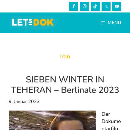
Skip
Zur
to
Fußzeile
main
springen
MENÜ
content
LETsDOK
Bundesweite
Dokumentarfilmtage
2023
Iran
SIEBEN WINTER IN
TEHERAN – Berlinale 2023
9. Januar 2023
Der
Dokume
ntarfilm