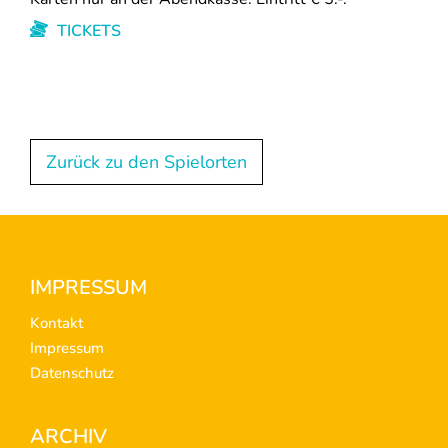
TICKETS
Zurück zu den Spielorten
Footer
IMPRESSUM
Kontakt
Impressum
Datenschutz
ARCHIV