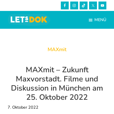
Skip
Zur
to
Fußzeile
main
springen
MENÜ
content
LETsDOK
Bundesweite
Dokumentarfilmtage
2023
MAXmit
MAXmit – Zukunft
Maxvorstadt. Filme und
Diskussion in München am
25. Oktober 2022
7. Oktober 2022