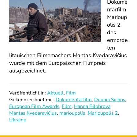
Dokume
ntarfilm
Marioup
olis 2
des
ermorde
ten
litauischen Filmemachers Mantas Kvedaravičius
wurde mit dem Europäischen Filmpreis
ausgezeichnet.
Veröffentlicht in:
Aktuell
,
Film
Gekennzeichnet mit:
Dokumentarfilm
,
Dounia Sichov
,
European Film Awards
,
Film
,
Hanna Bilobrova
,
Mantas Kvedaravičius
,
marioupolis
,
Marioupolis 2
,
Ukraine