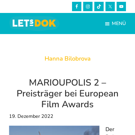
Skip
Zur
to
Fußzeile
main
springen
MENÜ
content
LETsDOK
Bundesweite
Dokumentarfilmtage
2023
Hanna Bilobrova
MARIOUPOLIS 2 –
Preisträger bei European
Film Awards
19. Dezember 2022
Der