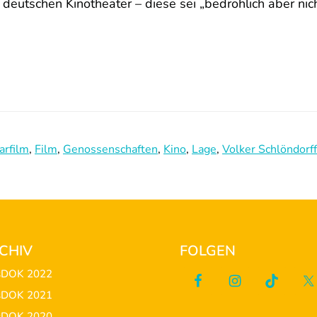
deutschen Kinotheater – diese sei „bedrohlich aber nich
rfilm
,
Film
,
Genossenschaften
,
Kino
,
Lage
,
Volker Schlöndorff
CHIV
FOLGEN
sDOK 2022
sDOK 2021
sDOK 2020