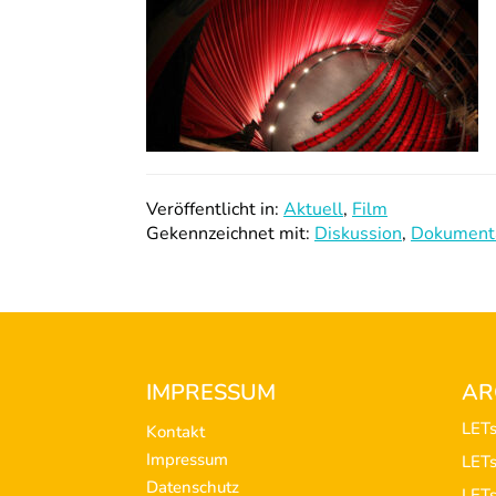
Veröffentlicht in:
Aktuell
,
Film
Gekennzeichnet mit:
Diskussion
,
Dokumenta
Footer
IMPRESSUM
AR
LET
Kontakt
Impressum
LET
Datenschutz
LET