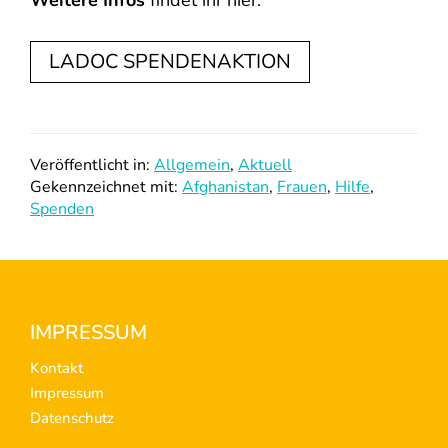
Weitere Infos
findet ihr hier:
LADOC SPENDENAKTION
Veröffentlicht in:
Allgemein
,
Aktuell
Gekennzeichnet mit:
Afghanistan
,
Frauen
,
Hilfe
,
Spenden
Footer
IMPRESSUM
Kontakt
Impressum
Datenschutz