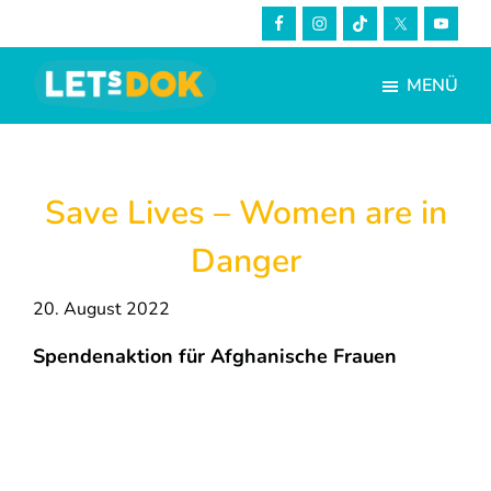
Skip
Zur
to
Fußzeile
main
springen
MENÜ
content
LETsDOK
Bundesweite
Dokumentarfilmtage
2023
Save Lives – Women are in
Danger
20. August 2022
Spendenaktion für Afghanische Frauen