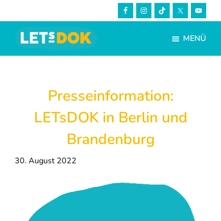
Skip
Zur
to
Fußzeile
main
springen
MENÜ
content
LETsDOK
Bundesweite
Dokumentarfilmtage
2023
Presseinformation:
LETsDOK in Berlin und
Brandenburg
30. August 2022