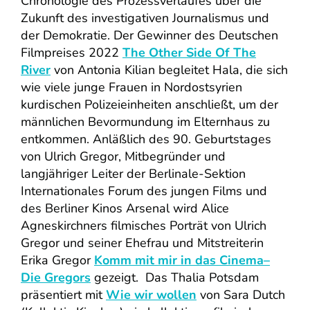
Chronologie des Prozessverlaufes über die
Zukunft des investigativen Journalismus und
der Demokratie. Der Gewinner des Deutschen
Filmpreises 2022
The Other Side Of The
River
von Antonia Kilian begleitet Hala, die sich
wie viele junge Frauen in Nordostsyrien
kurdischen Polizeieinheiten anschließt, um der
männlichen Bevormundung im Elternhaus zu
entkommen. Anläßlich des 90. Geburtstages
von Ulrich Gregor, Mitbegründer und
langjähriger Leiter der Berlinale-Sektion
Internationales Forum des jungen Films und
des Berliner Kinos Arsenal wird Alice
Agneskirchners filmisches Porträt von Ulrich
Gregor und seiner Ehefrau und Mitstreiterin
Erika Gregor
Komm mit mir in das Cinema–
Die Gregors
gezeigt. Das Thalia Potsdam
präsentiert mit
Wie wir wollen
von Sara Dutch