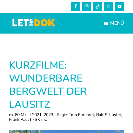
Skip
Zur
to
Fußzeile
main
springen
MENÜ
content
LETsDOK
Bundesweite
Dokumentarfilmtage
2023
KURZFILME:
WUNDERBARE
BERGWELT DER
LAUSITZ
ca. 60 Min. I 2021, 2023 I Regie: Tom Ehrhardt, Ralf Schuster,
Frank Paul I FSK n.v.