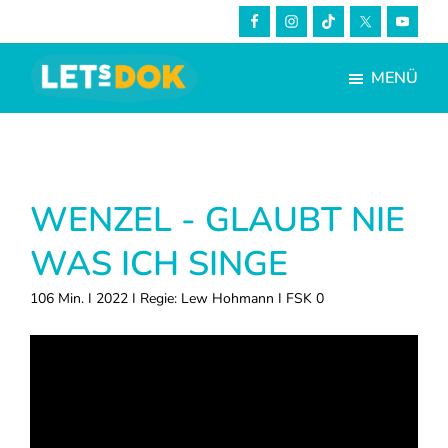
Skip
Zur
to
Fußzeile
main
springen
MENÜ
content
LETsDOK
Bundesweite
Dokumentarfilmtage
2023
WENZEL - GLAUBT NIE
WAS ICH SINGE
106 Min. I 2022 I Regie: Lew Hohmann I FSK 0