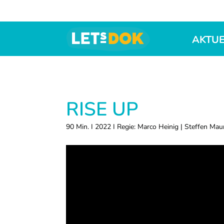
Zur
Skip
Zur
Hauptnavigation
to
Fußzeile
springen
main
springen
AKTUE
content
LETsDOK
Bundesweite
Dokumentarfilmtage
2023
RISE UP
90 Min. I 2022 I Regie: Marco Heinig | Steffen Mau