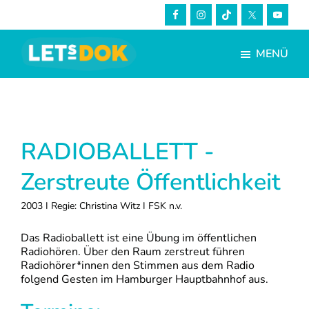
Skip
Zur
to
Fußzeile
main
springen
MENÜ
content
LETsDOK
Bundesweite
Dokumentarfilmtage
2023
RADIOBALLETT -
Zerstreute Öffentlichkeit
2003 I Regie: Christina Witz I FSK n.v.
Das Radioballett ist eine Übung im öffentlichen
Radiohören. Über den Raum zerstreut führen
Radiohörer*innen den Stimmen aus dem Radio
folgend Gesten im Hamburger Hauptbahnhof aus.