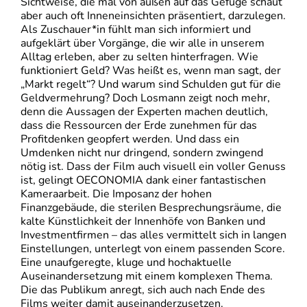
Sichtweise, die mal von außen auf das Gefüge schaut
aber auch oft Inneneinsichten präsentiert, darzulegen.
Als Zuschauer*in fühlt man sich informiert und
aufgeklärt über Vorgänge, die wir alle in unserem
Alltag erleben, aber zu selten hinterfragen. Wie
funktioniert Geld? Was heißt es, wenn man sagt, der
„Markt regelt“? Und warum sind Schulden gut für die
Geldvermehrung? Doch Losmann zeigt noch mehr,
denn die Aussagen der Experten machen deutlich,
dass die Ressourcen der Erde zunehmen für das
Profitdenken geopfert werden. Und dass ein
Umdenken nicht nur dringend, sondern zwingend
nötig ist. Dass der Film auch visuell ein voller Genuss
ist, gelingt OECONOMIA dank einer fantastischen
Kameraarbeit. Die Imposanz der hohen
Finanzgebäude, die sterilen Besprechungsräume, die
kalte Künstlichkeit der Innenhöfe von Banken und
Investmentfirmen – das alles vermittelt sich in langen
Einstellungen, unterlegt von einem passenden Score.
Eine unaufgeregte, kluge und hochaktuelle
Auseinandersetzung mit einem komplexen Thema.
Die das Publikum anregt, sich auch nach Ende des
Films weiter damit auseinanderzusetzen.