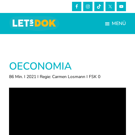
Skip
Zur
to
Fußzeile
main
springen
MENÜ
content
LETsDOK
Bundesweite
Dokumentarfilmtage
2023
OECONOMIA
86 Min. I 2021 I Regie: Carmen Losmann I FSK 0