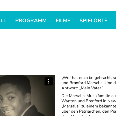
LL
PROGRAMM
FILME
SPIELORTE
„Wer hat euch beigebracht, s
und Branford Marsalis. Und d
Antwort: „Mein Vater.“
Die Marsalis-Musikfamilie aus
Wynton und Branford in New
„Marsalis“ zu einem bekannte
über den Patriarchen, den Pia