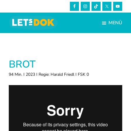
Skip
Zur
to
Fußzeile
main
springen
MENÜ
content
LETsDOK
Bundesweite
Dokumentarfilmtage
2023
BROT
94 Min. I 2023 I Regie: Harald Friedl I FSK 0