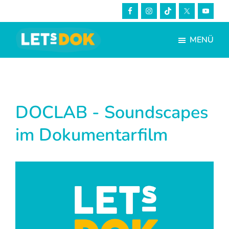
Skip
Zur
to
Fußzeile
main
springen
MENÜ
content
LETsDOK
Bundesweite
Dokumentarfilmtage
2023
DOCLAB - Soundscapes
im Dokumentarfilm